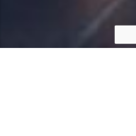
WÄHLEN SIE IHREN
PERFEKTEN AUFENTHALT
Wählen Sie Ihren Idealen Luxuriösen
Rückzugsort: Eine Villa Mit 3 Schlafzimmern
Und Privatem Fitnessraum Oder Eine
Geräumige Villa Mit 4 Schlafzimmern – Beide